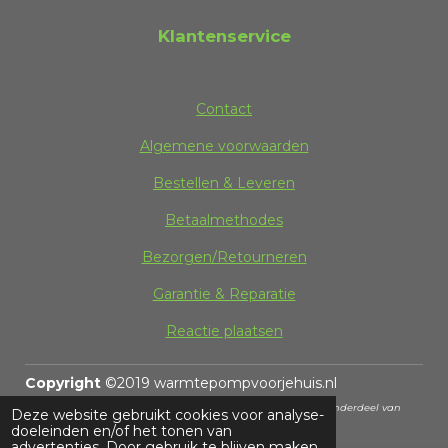
Klantenservice
Contact
Algemene voorwaarden
Bestellen & Leveren
Betaalmethodes
Bezorgen/Retourneren
Garantie & Reparatie
Reactie plaatsen
Copyright
©2019 warmtepompvoorjehuis.nl
Onderdeel van
Deze website gebruikt cookies voor analyse-
doeleinden en/of het tonen van
Warmtepomp en Installaties BV
advertenties. Door gebruik te blijven maken