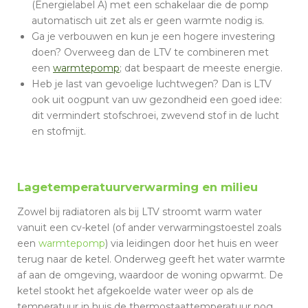
(Energielabel A) met een schakelaar die de pomp
automatisch uit zet als er geen warmte nodig is.
Ga je verbouwen en kun je een hogere investering
doen? Overweeg dan de LTV te combineren met
een
warmtepomp
; dat bespaart de meeste energie.
Heb je last van gevoelige luchtwegen? Dan is LTV
ook uit oogpunt van uw gezondheid een goed idee:
dit vermindert stofschroei, zwevend stof in de lucht
en stofmijt.
Lagetemperatuurverwarming en milieu
Zowel bij radiatoren als bij LTV stroomt warm water
vanuit een cv-ketel (of ander verwarmingstoestel zoals
een
warmtepomp
) via leidingen door het huis en weer
terug naar de ketel. Onderweg geeft het water warmte
af aan de omgeving, waardoor de woning opwarmt. De
ketel stookt het afgekoelde water weer op als de
temperatuur in huis de thermostaattemperatuur nog