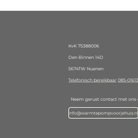
KvK 75388006
Den Binnen 14D
5674TW Nuenen
Telefonisch bereikbaar
085-0161
Neem gerust contact met ons 
info@warmtepompvoorjehuis.n