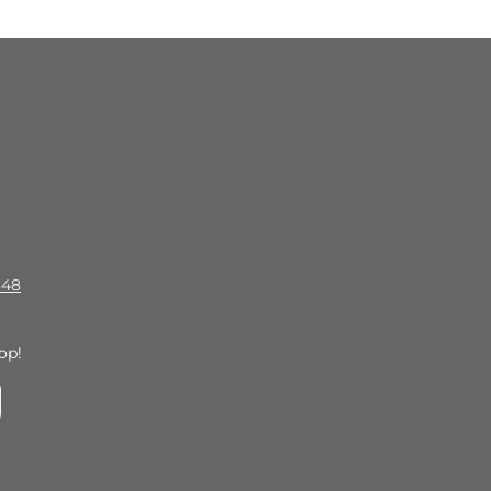
348
op!
l