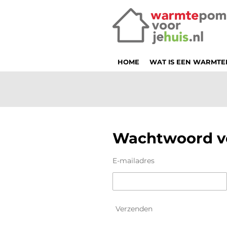
Ga
direct
naar
de
hoofdinhoud
HOME
WAT IS EEN WARMT
Wachtwoord v
E-mailadres
Verzenden